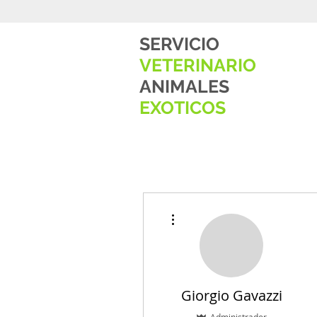
S
ERVICIO
V
ETERINARIO
A
NIMALES
E
XOTICOS
Más acciones
Giorgio Gavazzi