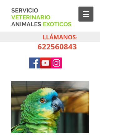
S
ERVICIO
V
ETERINARIO
A
NIMALES
E
XOTICOS
LLÁMANOS
:
622560843