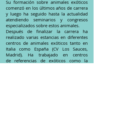
Su formación sobre animales exóticos
comenzó en los últimos años de carrera
y luego ha seguido hasta la actualidad
atendiendo seminarios y congresos
especializados sobre estos animales.
Después de finalizar la carrera ha
realizado varias estancias en diferentes
centros de animales exóticos tanto en
Italia como España (CV Los Sauces,
Madrid). Ha trabajado en centros
de referencias de exóticos como la
Clínica Gecko, en Vigo, o la Clinica Vetex,
en Barcelona, contando con más de
cinco años de experiencia.
Su pasión por los animales exóticos y
silvestres lo ha llevado a realizar
voluntariados/estancias/visitas en
centros nacionales e internacionales
(Costa Rica, Sri Lanka, India). En el
2017 ha participado en el
anillamiento de los flamencos en la
Marismas del Odiel en Huelva y ha
colaborado con el centro "La Cañada de