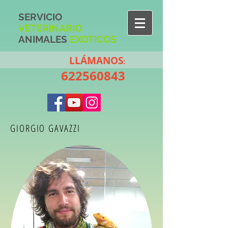
S
ERVICIO
V
ETERINARIO
A
NIMALES
E
XOTICOS
LLÁMANOS
:
622560843
GIORGIO GAVAZZI