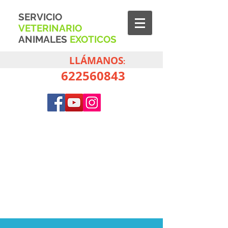
S
ERVICIO
V
ETERINARIO
A
NIMALES
E
XOTICOS
LLÁMANOS
:
622560843