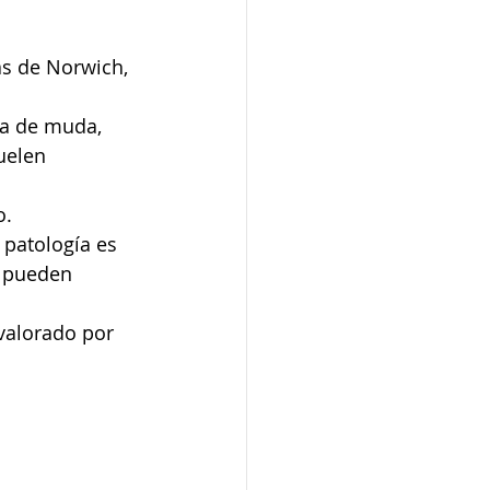
s de Norwich, 
a de muda, 
uelen 
. 
 patología es 
 pueden 
valorado por 