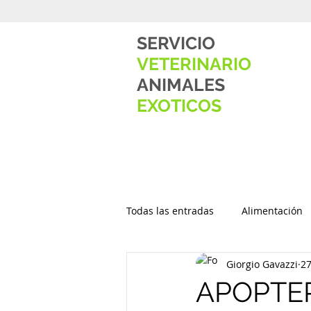
S
ERVICIO
V
ETERINARIO
A
NIMALES
E
XOTICOS
Todas las entradas
Alimentación
Giorgio Gavazzi
27
APOPTER